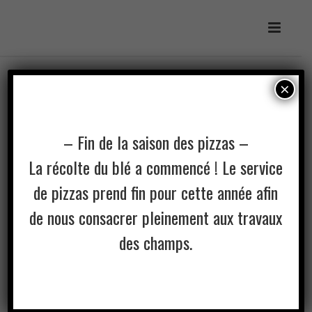
×
BISCUIT MOELLEUX BRISURE
DE CHOCOLAT
– Fin de la saison des pizzas –
La récolte du blé a commencé ! Le service
INGRÉDIENTS : Farine de blé biologique, Cassonade,
de pizzas prend fin pour cette année afin
Beurre, Levain, Chocolat, Sucre de canne biologique,
de nous consacrer pleinement aux travaux
Jaune d’oeuf, Sirop d’érable, Poudre à pâte,
Bicarbonate de soude
des champs.
En stock : 42
Ajoutez au panier
3.25 $